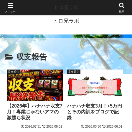
40代独身ブログ-好きこそすべて-
ヒロ兄ラボ
メニュー
検索
ヒロ兄ラボ
収支報告
収支報告
収支報告
【2026年】ハナハナ収支7
ハナハナ収支3月！+5万円
月！専業じゃないアマの
とその内訳をブログで記
激勝ち状況
録
2026.07.31
2026.08.01
2026.03.30
2026.06.01