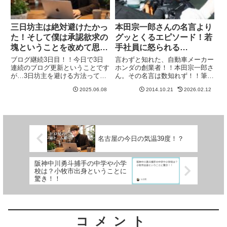
三日坊主は絶対避けたかっ
本田宗一郎さんの名言より
た！そして僕は承認欲求の
グッとくるエピソード！若
塊ということを改めて思っ
手社員に怒られる…
た…
ブログ継続3日目！！今日で3日
言わずと知れた、自動車メーカー
連続のブログ更新ということです
ホンダの創業者！！本田宗一郎さ
が…3日坊主を避ける方法っての
ん。その名言は数知れず！！筆者
は解ってるんだけどね😂その方
も、この方の言葉や、本には沢山
2025.06.08
2014.10.21
2026.02.12
法ってのは、更新の時間を決めて
の学びを得ています。ネット上で
しまうこと。たったこれだけなん
も、名言などの意味などに興味を
だよな。どんな事よりも優先順位
持ち、その言葉に秘める意味合い
を高くしてしまうだけのこと。こ
などを共有しているのも多く見
れ...
ら...
名古屋の今日の気温39度！？
阪神中川勇斗捕手の中学や小学
校は？小牧市出身ということに
驚き！！
コメント