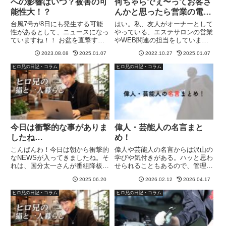
への影響はいつ？被害の可
何ちゃらでぇ〜ってお客さ
能性大！？
んかと思ったら営業の電話
かよ！
台風7号が8日にも発生する可能
はい。私、友人がオーナーとして
性があるとして、ニュースになっ
やっている、エステサロンの営業
ていますね！！ お盆を直撃する
やWEB関連の担当をしていま
のか？ ちょっとでも進路が変わ
す。▼名古屋市天白区野並の無人
2023.08.08
2025.01.07
2022.10.27
2025.01.07
れば、愛知県にも上陸する可能性
セルフエステサロン▼業務用のス
はある？？ 電車や公共交通機関
マホに、女性から電話がかかって
ヒロ兄の日記・コラム
ヒロ兄の日記・コラム
への影響も考えられそう！！とい
きて、お客さん的な話し方をして
うことで、個人的には、お盆明
来たので、エステサロンに興味を
け...
持...
今日は衝撃的な事がありま
偉人・芸能人の名言まと
したね…
め！
こんばんわ！今日は朝から衝撃的
偉人や芸能人の名言からは沢山の
なNEWSが入ってきましたね。そ
学びや気付きがある。ハッと思わ
れは、国分太一さんが番組降板
せられることもあるので、管理人
で、コンプライアンス違反と言う
ヒロ兄は、結構名言とかが好きで
2025.06.20
2026.02.12
2026.04.17
NEWS。これは流石に、何があっ
す。偉人や芸能人の名言だけでな
た！？と僕もなりました。記者会
く、エピソードなども過去に書い
ヒロ兄の日記・コラム
ヒロ兄の日記・コラム
見も開かれるということで、結構
ているので、まとめ記事として投
大事なのかなぁと思っていまし...
稿。本田宗一郎の名言・エピソ
ー...