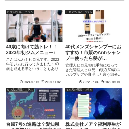
ヒロ兄の日記・コラム
ヒロ兄の日記・コラム
40歳に向けて筋トレ！！
40代メンズシャンプーにお
2023年初ジムメニュー♪
すすめ！市販のAnhシャン
プー使ったら髪が…
こんばんわ！ヒロ兄です。2023
年初ジムに行ってきました！40
管理人ヒロ兄40代手前になって
歳を迎える年ということもあり、
きた管理人ヒロ兄…(現在39歳)ス
誕生日である6月12日までのボデ
カルプケアや育毛…と言う部分で
ィメイク、筋トレについての目標
も気になってくるお年頃になって
値なんかも話していこうと思いま
2024.07.15
2025.11.02
2022.07.04
2022.09.10
きました… 髪の毛が細くて猫
す。本日のジムメニューも！！
毛…ちょっと薄くなったような気
ヒロ兄の日記・コラム
ヒロ兄の日記・コラム
40歳に向けて筋トレ！！20...
が… 剥げてるわけじゃないけど
最近、髪の毛にコシが無くなっ...
台風7号の進路は？愛知県
株式会社ノア？福利厚生が