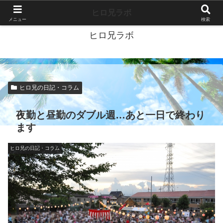
40代独身ブログ-好きこそすべて-
ヒロ兄ラボ
メニュー
検索
ヒロ兄ラボ
ヒロ兄の日記・コラム
夜勤と昼勤のダブル週…あと一日で終わり
ます
ヒロ兄の日記・コラム