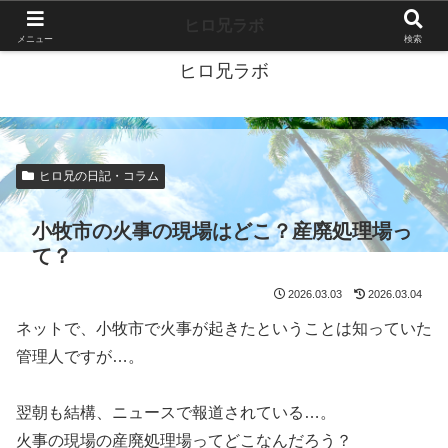
40代独身ブログ-好きこそすべて-
ヒロ兄ラボ
メニュー
検索
ヒロ兄ラボ
ヒロ兄の日記・コラム
小牧市の火事の現場はどこ？産廃処理場っ
て？
2026.03.03
2026.03.04
ネットで、小牧市で火事が起きたということは知っていた
管理人ですが…。
翌朝も結構、ニュースで報道されている…。
火事の現場の産廃処理場ってどこなんだろう？