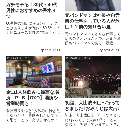
ガチモテる！30代・40代
男性におすすめの香水４
元バンドマンは社長や自営
つ！
業の仕事をしている人が沢
Q.男性の匂いにキュンとしたこ
山！？僕の知り合い達
とはありますか?はい 39.5%マイ
ナビニュース女性の4割近くが、
元バンドマンってどんな仕事して
男性の匂いにキュンとしたことが
いるの？ということで、たまたま
あるというアンケート結果。▼週
僕もバンドマンであり、最近、自
プレニュース女性記者の実話▼例
分が事業をやる上で、結構元バン
えば私の友達のＭクン（２１歳）
2023.12.12
2023.01.28
ドマンです。とか、メジャー経験
は、「イケメンで面白いん...
のある方々達との出会いが増えて
ヒロ兄の日記・コラム
ヒロ兄の日記・コラム
いて、そうした方々って、社長さ
んや自営業というパターンが多
い...
金山1人昼飲みに最高な場
所！PUB【OXO】場所や
初詣、犬山成田山へ行って
営業時間も！
きました♪おみくじは大吉♪
会社帰りやふと1人飲みに行きた
くなったり、昼飲みしたいなぁっ
初詣、犬山成田山へ行ってきまし
て思うことってありませんか？個
た♪おみくじは大吉♪皆は、どん
人的には、自宅近くで一人飲みや
なお正月を迎えていますか？？僕