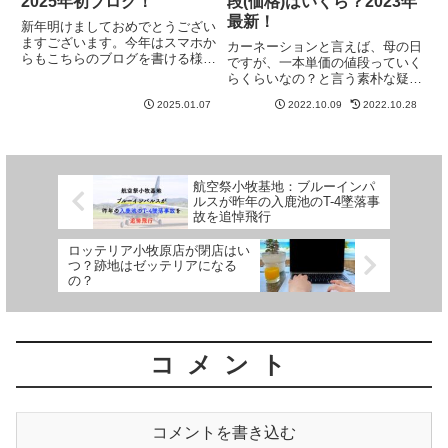
2025年初ブログ！
段(価格)はいくら？2023年
最新！
新年明けましておめでとうござい
ますございます。今年はスマホか
カーネーションと言えば、母の日
らもこちらのブログを書ける様に
ですが、一本単価の値段っていく
設定して、バンド時代の様なたわ
らくらいなの？と言う素朴な疑問
いもない、記事も書いていこうと
ってありますよね？カーネーショ
思います。と言うか、僕の記録程
2025.01.07
2022.10.09
2022.10.28
ンの一本の単価(価格)と、年間相
度記事です。何せ、飲むと記憶が
場も気になるところ！結論：カー
良く無くなるので、何をしてた
ネーションの一本の値段は、150
の...
円～200円位と言う事が、...
航空祭小牧基地：ブルーインパ
ルスが昨年の入鹿池のT-4墜落事
故を追悼飛行
ロッテリア小牧原店が閉店はい
つ？跡地はゼッテリアになる
の？
コメント
コメントを書き込む