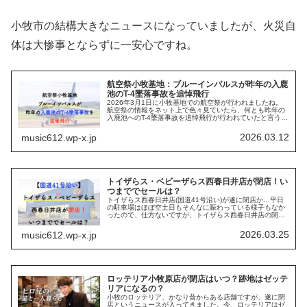
小牧市の結構大きなニュースになっていましたが、火災自
体は大惨事とならずに一安心ですね。
航空祭小牧基地：ブルーインパルスが昨年の入鹿
池のT-4墜落事故を追悼飛行
2026年3月1日に小牧基地での航空祭が行われましたね。
航空祭の情報をネット上で色々見ていたら、何とも昨年の
入鹿池へのT-4墜落事故を追悼飛行が行われていたと言う、
投稿を見て心温まったので、紹介します。ブルーインパル
スの追悼飛行って入鹿池で...
2026.03.12
music612.wp-x.jp
トイザらス・ベビーザらス西春日井店が閉店！い
つまででセールは？
トイザらス西春日井店(国道41号沿い)が遂に閉店か…平日
の駐車場はほぼ空土日もそんなに賑わっている様子もなか
ったので、仕方ないですが、トイザらス西春日井店の閉店
はいつ？閉店セールとかはあるの？と言う部分について調
査していきます。【豊山町】ト...
2026.03.25
music612.wp-x.jp
ロッテリア小牧原店が閉店はいつ？跡地はゼッテ
リアになるの？
小牧のロッテリア、かなり昔からある店舗ですが、遂に閉
店というニュースが入ってきました。今、ロッテリアはゼ