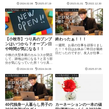
昼飲み出来る所がほしいのです
は、正月早々、お仕事があって、
2024.02.06
2025.07.19
2015.01.01
2022.12.30
が、最近友人とハマっている飲み
まったく正月って感じがしていま
屋さんがあるのでブログでシェア
せんでしたが…帰宅後、初詣に行
ヒロ兄の日記・コラム
ヒロ兄の日記・コラム
したいと思います。そのお店は金
ってきて、ようやくお正月！！っ
山...
て、感覚を得られました(笑)初...
【小牧市】つり具のブンブ
終わったぁ！！！
ンはいつから？オープン日
一週間、お昼の仕事を頑張りまし
や時間が気になる！！
た！！今日はお休み♡昨日が最終
日だったのですが、友人が仕事終
小牧の大型本屋のカルコスが閉店
わりのタイミングを見て、電話く
して、跡地は何になる？と言う部
れて飲みに誘ってくれた👍️流石に
分が気になっていた所！つり具の
着替えを持っていっていなかった
ブンブンが出来るということが解
ので、その友人の服を借りたんだ
2024.02.03
2024.04.06
2025.07.05
りました。ということで、小牧市
が…その服を来た、僕がこちら...
につり具のブンブンが出来るとい
ヒロ兄の日記・コラム
ヒロ兄の日記・コラム
うことで、いつから？オープン日
は？と言う部分について調査し
て...
40代独身一人暮らし男子の
カーネーションの一本の値