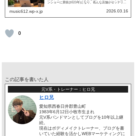
ンショーに買収(2023年)となり、色んな店舗がゼッテリア
に変わってきていますよね。ロッテリア小牧原店の閉店は
いつ？跡地は何になる？ゼッ...
2026.03.16
music612.wp-x.jp
0
この記事を書いた人
元V系・トレーナー：ヒロ兄
ヒロ兄
愛知県西春日井郡豊山町
1983年6月12日小牧市生まれ
元V系バンドマンとしてブログを10年以上継
続。
現在はボディメイクトレーナー、ブログを書
いていた経験を活かしWEBマーケティングに