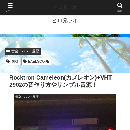
40代独身ブログ-好きこそすべて-
ヒロ兄ラボ
メニュー
検索
ヒロ兄ラボ
音楽・バンド履歴
機材
BAELSCOPE
Rocktron Cameleon(カメレオン)+VHT
2902の音作り方やサンプル音源！
音楽・バンド履歴