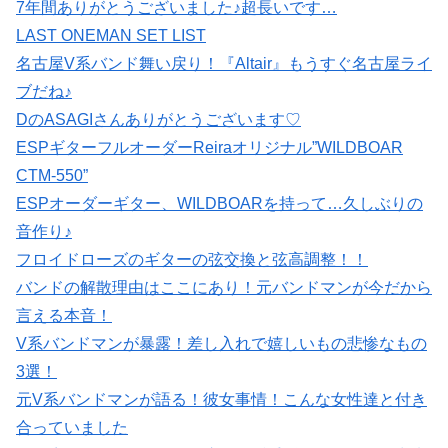
7年間ありがとうございました♪超長いです…
LAST ONEMAN SET LIST
名古屋V系バンド舞い戻り！『Altair』もうすぐ名古屋ライ
ブだね♪
DのASAGIさんありがとうございます♡
ESPギターフルオーダーReiraオリジナル”WILDBOAR
CTM-550”
ESPオーダーギター、WILDBOARを持って…久しぶりの
音作り♪
フロイドローズのギターの弦交換と弦高調整！！
バンドの解散理由はここにあり！元バンドマンが今だから
言える本音！
V系バンドマンが暴露！差し入れで嬉しいもの悲惨なもの
3選！
元V系バンドマンが語る！彼女事情！こんな女性達と付き
合っていました