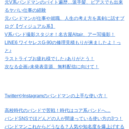
元V系バンドマンのバイト遍歴…派手髪、ピアスでも出来
るヤバい仕事の経験
元バンドマンが仕事や就職、人生の考え方を真剣に話すブ
ログ【ヴィジュアル系】
V系バンド撮影スタジオ！名古屋Altair、アー写撮影！
LINE6 ワイヤレスG-90の修理見積もりが来ましたよ！っ
と♪
ラストライブお疲れ様でした♪ありがとう！
次なる企画♪未発表音源、無料配信に向けて！
TwitterやInstagramのバンドマンの上手な使い方！
高校時代のバンドで苦戦！時代はコア系バンドへ…
バンドSNSでほどんどの人が間違っている使い方の3つ！
バンドマンこれからどうなる？人気や知名度を爆上げする