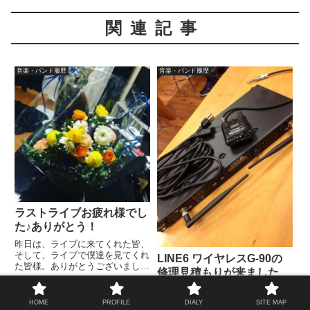
関連記事
音楽・バンド履歴
音楽・バンド履歴
ラストライブお疲れ様でし
た♪ありがとう！
昨日は、ライブに来てくれた皆、
そして、ライブで僕達を見てくれ
LINE6 ワイヤレスG-90の
た皆様。ありがとうございまし
修理見積もりが来ました
た。何から書いて良いのか…。僕
よ！っと♪
自身が、本当に音楽を辞めると言
う事を、決断してからそんなに日
さてさて、ラインシックスのワイ
HOME
PROFILE
DIALY
SITE MAP