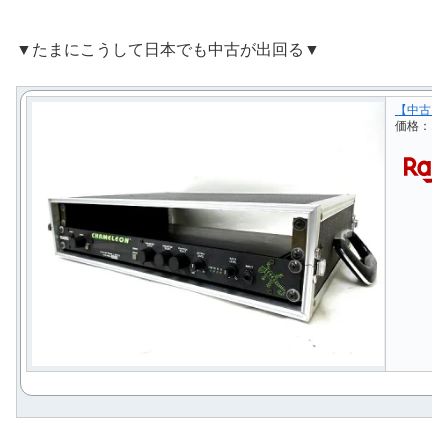
▼たまにこうして日本でも中古が出回る▼
【中古】 
価格：12