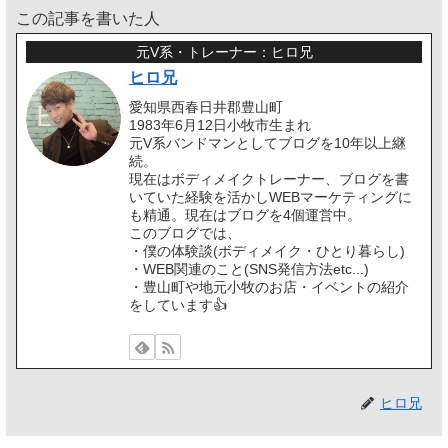
この記事を書いた人
元V系・トレーナー：ヒロ兄
ヒロ兄
愛知県西春日井郡豊山町
1983年6月12日小牧市生まれ
元V系バンドマンとしてブログを10年以上継
続。
現在はボディメイクトレーナー、ブログを書
いていた経験を活かしWEBマーケティングに
も精通。現在はブログを4個運営中。
このブログでは、
・僕の体験談(ボディメイク・ひとり暮らし)
・WEB関連のこと(SNS発信方法etc...)
・豊山町や地元小牧のお店・イベントの紹介
をしています👍️
ヒロ兄