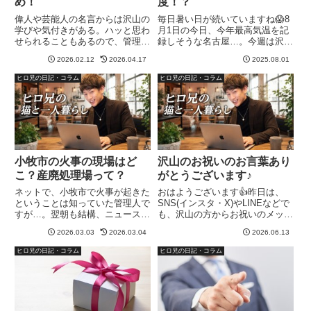
め！
度！？
偉人や芸能人の名言からは沢山の
毎日暑い日が続いていますね😱8
学びや気付きがある。ハッと思わ
月1日の今日、今年最高気温を記
せられることもあるので、管理人
録しそうな名古屋…。今週は沢山
ヒロ兄は、結構名言とかが好きで
飲みました🍺月曜は、毎度の友人
2026.02.12
2026.04.17
2025.08.01
す。偉人や芸能人の名言だけでな
との飲み。火曜は、その友人の娘
く、エピソードなども過去に書い
ちゃんのピアノの発表会を見に行
ヒロ兄の日記・コラム
ヒロ兄の日記・コラム
ているので、まとめ記事として投
って、そのままお昼から飲み水曜
稿。本田宗一郎の名言・エピソ
は、ボクシング観戦で友人のご
ー...
実...
小牧市の火事の現場はど
沢山のお祝いのお言葉あり
こ？産廃処理場って？
がとうございます♪
ネットで、小牧市で火事が起きた
おはようございます👍️昨日は、
ということは知っていた管理人で
SNS(インスタ・X)やLINEなどで
すが…。翌朝も結構、ニュースで
も、沢山の方からお祝いのメッセ
報道されている…。火事の現場の
ージを頂きました😍LINEでは、
2026.03.03
2026.03.04
2026.06.13
産廃処理場ってどこなんだろう？
かなーり珍しい人からもメッセが
と、地元ならではの疑問が【小牧
届いたりでビックリwww一年
ヒロ兄の日記・コラム
ヒロ兄の日記・コラム
市】火事のあった産廃処理場の現
に、久しぶりな人と連絡を取れる
場はどこ？ヤマショー金属〒48...
機会でもあるのが、誕生...