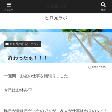
40代独身ブログ-好きこそすべて-
ヒロ兄ラボ
メニュー
検索
ヒロ兄ラボ
ヒロ兄の日記・コラム
終わったぁ！！！
2025.07.05
一週間、お昼の仕事を頑張りました！！
今日はお休み♡
昨日が最終日だったのですが、友人が仕事終わりのタイミ