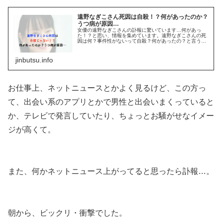
遠野なぎこさん死因は自殺！？何があったのか？
うつ病が原因…
女優の遠野なぎこさんの訃報に驚いています…何があっ
た！？と思い、情報を集めています。遠野なぎこさんの死
因は何？事件性がないって自殺？何があったの？と言う部
分について深堀りしてみました。【なぜ？】遠野なぎこさ
んの自宅で身元不明の遺体が発見？7...
jinbutsu.info
お仕事上、ネットニュースとかよく見るけど、この方っ
て、出会い系のアプリとかで男性と出会いまくっていると
か、テレビで発言していたり、ちょっとお騒がせなイメー
ジが高くて。
また、何かネットニュース上がってると思ったら訃報…。
朝から、ビックリ・衝撃でした。