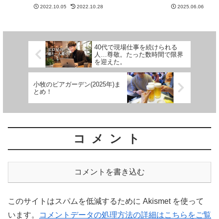
世界の祝日と言うくらい毎年イベ
分は、疑問ですが。タイトルの件
2022.10.05
2022.10.28
2025.06.06
ントとして話題になりますよね！
『ブログなのか？コラムなのか？
しかし、実は日本の母の日の歴史
自由に書く日記のような場所がほ
は、海外に比べたら意外と浅いの
しい…』いやぁバンド時代は、誰
です… 母の日っていつからで
に発信しているのかが明確だっ
き...
た...
40代で現場仕事を続けられる
人…尊敬。たった数時間で限界
を迎えた。
小牧のビアガーデン(2025年)ま
とめ！
コメント
コメントを書き込む
このサイトはスパムを低減するために Akismet を使って
います。
コメントデータの処理方法の詳細はこちらをご覧