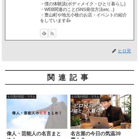
・僕の体験談(ボディメイク・ひとり暮らし)
・WEB関連のこと(SNS発信方法etc...)
・豊山町や地元小牧のお店・イベントの紹介
をしています👍️
ヒロ兄
関連記事
ヒロ兄の日記・コラム
ヒロ兄の日記・コラム
偉人・芸能人の名言まと
名古屋の今日の気温39