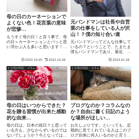
母の日のカーネーションで
元バンドマンは社長や自営
よくない色！花言葉の意味
業の仕事をしている人が沢
が悲惨…
山！？僕の知り合い達
もうすぐ母の日！と言う事で、母
の日＝カーネーションとパッと思
元バンドマンってどんな仕事して
い浮かぶ人も多いと思います！し
いるの？ということで、たまたま
かし、ふと母の日に、カーネーシ
僕もバンドマンであり、最近、自
ョンをプレゼントしようと思っ
分が事業をやる上で、結構元バン
2022.10.05
2022.10.28
2023.01.28
て、ちょっとした疑問が…母の日
ドマンです。とか、メジャー経験
のカーネーションは、何故赤な
のある方々達との出会いが増えて
ヒロ兄の日記・コラム
ヒロ兄の日記・コラム
の？って、疑問が湧きました。ま
いて、そうした方々って、社長さ
た、...
んや自営業というパターンが多
い...
母の日はいつからできた？
ブログなのか？コラムなの
花を贈る習慣が出来た感動
か？自由に書く日記のよう
的な由来…
な場所がほしい…
母の日は、日本の祝日？と思って
お久しぶりです。といっても、定
いる方も、少なからずいるのでは
期的に見てくれている人はこのブ
ないでしょうか？今となっては、
ログ自体に何人いるのかと言う部