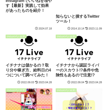
Instagramでいいねを増や
す【最新】実践して効果
があったものを紹介！
知らないと損するTwitter
ツール！
2024.07.18
2014.10.14
2023.11.09
SNS(40代の副業)
SNS(40代の副業)
イチナナは儲かるの？取
イチナナから認証ライバ
り分や稼ぎ方、給料日の4
ーのスカウト!?条件や危
つについて調べてみた！
険性もあるので注意!?
2022.09.03
2023.04.28
2022.09.04
2023.04.28
SNS(40代の副業)
SNS(40代の副業)