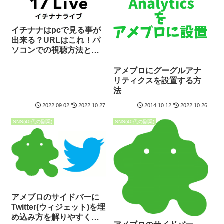
イチナナはpcで見る事が
出来る？URLはこれ！パ
ソコンでの視聴方法と使
い方！
アメブロにグーグルアナ
リティクスを設置する方
法
2022.09.02
2022.10.27
2014.10.12
2022.10.26
SNS(40代の副業)
SNS(40代の副業)
アメブロのサイドバーに
Twitter(ウィジェット)を埋
め込み方を解りやすく解