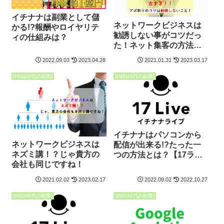
イチナナは副業として儲
ネットワークビジネスは
かる!?報酬やロイヤリテ
勧誘しない事がコツだっ
ィの仕組みは？
た！ネット集客の方法を
暴露！
2022.09.03
2023.04.28
2021.01.31
2023.03.17
SNS(40代の副業)
SNS(40代の副業)
イチナナはパソコンから
ネットワークビジネスは
配信が出来る!?たった一
ネズミ講！？じゃ貴方の
つの方法とは？【17ライ
会社も同じですね！
ブ】
2021.02.02
2023.02.17
2022.09.02
2022.10.27
SNS(40代の副業)
SNS(40代の副業)