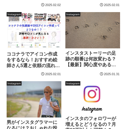
2025.02.02
2025.02.01
Instagram
Instagram
インスタストーリーの足
ココナラでアイコン作成
跡の順番は何故変わる？
をするなら！おすすめ絵
【最新】関心度やある部
師さん5選と依頼の流れを
分で変化する！
解説
2025.02.01
2025.01.31
Instagram
Instagram
インスタのフォロワーが
男がインスタグラマーに
増えるとどうなるの？月
なるには？おしゃれな投