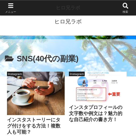
40代独身ブログ-好きこそすべて-
ヒロ兄ラボ
メニュー
検索
ヒロ兄ラボ
SNS(40代の副業)
Instagram
Instagram
インスタプロフィールの
文字数や例文は？魅力的
な自己紹介の書き方！
インスタストーリーにタ
グ付けをする方法！複数
人も可能？