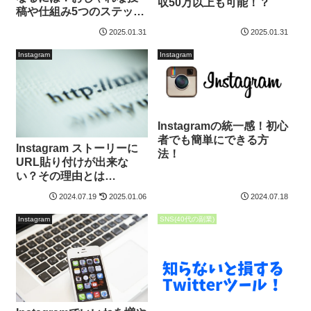
収50万以上も可能！？
稿や仕組み5つのステッ
プ！
2025.01.31
2025.01.31
Instagram
Instagram
Instagramの統一感！初心
者でも簡単にできる方
Instagram ストーリーに
法！
URL貼り付けが出来な
い？その理由とは…
2024.07.19
2025.01.06
2024.07.18
Instagram
SNS(40代の副業)