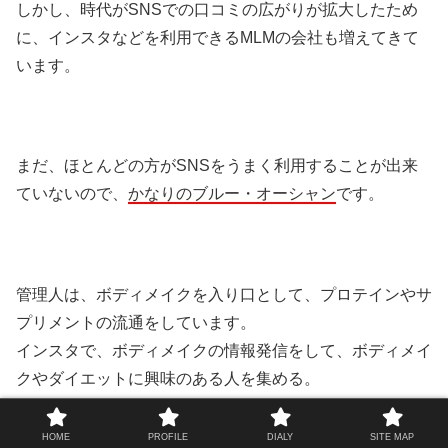
しかし、時代がSNSでの口コミの広がりが拡大したため
に、インスタなどを利用できるMLMの会社も増えてきて
います。
まだ、ほとんどの方がSNSをうまく利用することが出来
ていないので、
かなりのブルー・オーシャン
です。
管理人は、ボディメイクを入り口として、プロテインやサ
プリメントの流通をしています。
インスタで、ボディメイクの情報発信をして、ボディメイ
クやダイエットに興味のある人を集める。
これだけで、MLMの商品などをインスタに投稿する必要
HOME
PROFILE
DIALY
SITE MAP