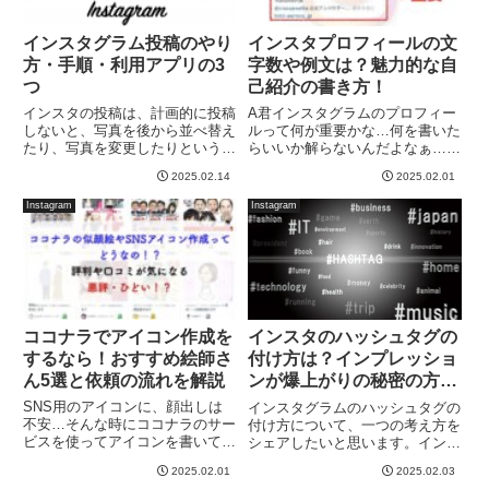
インスタグラム投稿のやり
インスタプロフィールの文
方・手順・利用アプリの3
字数や例文は？魅力的な自
つ
己紹介の書き方！
インスタの投稿は、計画的に投稿
A君インスタグラムのプロフィー
しないと、写真を後から並べ替え
ルって何が重要かな…何を書いた
たり、写真を変更したりというこ
らいいか解らないんだよなぁ…文
とが出来ません。やり方や手順を
字数ってそもそも何文字なんだ？
2025.02.14
2025.02.01
守ることで、インスタのホーム画
どうしたら訪問者に魅力的って思
面に統一感やフォロワーが増えや
われるんだろう？とお悩みの方
Instagram
Instagram
すい投稿にすることが出来ます
に、プロフィールを書く時の考え
よ！計画して、準備して、しっか
方についてシェアします！この方
り...
法...
ココナラでアイコン作成を
インスタのハッシュタグの
するなら！おすすめ絵師さ
付け方は？インプレッショ
ん5選と依頼の流れを解説
ンが爆上がりの秘密の方
法！
SNS用のアイコンに、顔出しは
インスタグラムのハッシュタグの
不安…そんな時にココナラのサー
付け方について、一つの考え方を
ビスを使ってアイコンを書いても
シェアしたいと思います。インス
らうのがおすすめ！しかし、B子
タグラムでハッシュタグを付ける
2025.02.01
2025.02.03
さんインスタやツイッターの
意味合いと言うのは、やはり『い