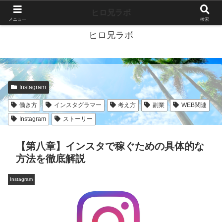
40代独身ブログ-好きこそすべて-
ヒロ兄ラボ
メニュー
検索
ヒロ兄ラボ
Instagram
働き方
インスタグラマー
考え方
副業
WEB関連
Instagram
ストーリー
【第八章】インスタで稼ぐための具体的な
方法を徹底解説
Instagram