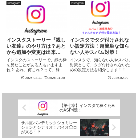
SNSアイコンを、ココナラで依
いね』を増やしたり、『見てもら
Instagram
Instagram
頼してみたいけどどうやってやる
う』機会を増やすためですよね。
んだろう？A君自分が好みのアイ
ただ、いい写真を投稿し続けて
コン...
も...
インスタストーリー『親し
インスタでタグ付けされな
い友達』のやり方は？あと
い設定方法！超簡単な知ら
から追加や変更は出来
ない人やスパム対策！
る！？
インスタのストーリーで、緑の枠
インスタで、知らない人やスパム
を見たことがある人もいますよ
対策として、タグ付けされないた
ね？ あれ、何これ？って、緑枠
めの設定方法を紹介します！！今
のストーリーを見てみたら…『親
インスタですごく多いのが、スパ
2025.02.11
2026.04.20
2025.02.09
しい友達』って文字！どういう意
ムです。しかも何度も来ます。知
味？これって、自分でもできる
らない人やエロ垢と思われるお姉
の？設定方法はどうやるの？途中
さんの写真に勝手にタグ付けされ
から追加できる？そもそも親しい
ないように設定しておけば、今
友達...
ま...
【第七章】インスタで稼ぐため
のASP4選！
サル痘パンデミックシュミレー
ションとシナリオ！バイオ◯ロ
が来る！？