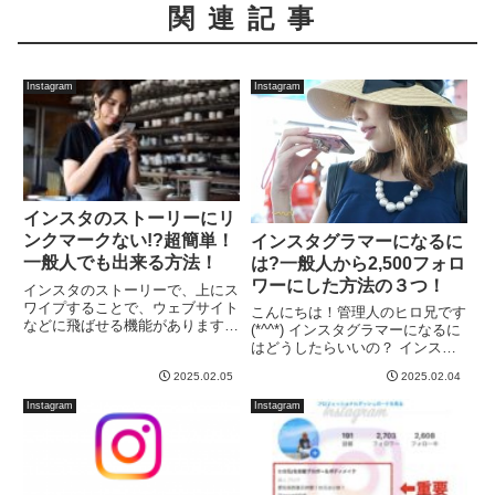
関連記事
Instagram
Instagram
インスタのストーリーにリ
ンクマークない!?超簡単！
インスタグラマーになるに
一般人でも出来る方法！
は?一般人から2,500フォロ
ワーにした方法の３つ！
インスタのストーリーで、上にス
ワイプすることで、ウェブサイト
こんにちは！管理人のヒロ兄です
などに飛ばせる機能がありますよ
(*^^*) インスタグラマーになるに
ね！！しかし、自分のインスタを
はどうしたらいいの？ インスタ
上げてみると…クリップが重なっ
グラマーに、一般人がなるには？
たようなリンクマークがない！！
2025.02.05
2025.02.04
インスタグラマーになる方法やや
これは、ある特定の人しか、リン
り方は？って、貴方は情報を探し
Instagram
Instagram
クすることが出来ないのか？
て、ココにたどり着きましたね？
と、...
一般人の僕が、インス...