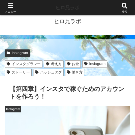
40代独身ブログ-好きこそすべて-
ヒロ兄ラボ
メニュー
検索
ヒロ兄ラボ
Instagram
インスタグラマー
考え方
お金
Instagram
ストーリー
ハッシュタグ
働き方
【第四章】インスタで稼ぐためのアカウン
トを作ろう！
Instagram