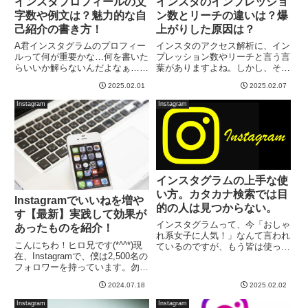
インスタプロフィールの文
インスタのインプレッショ
字数や例文は？魅力的な自
ン数とリーチの違いは？爆
己紹介の書き方！
上がりした原因は？
A君インスタグラムのプロフィー
インスタのアクセス解析に、イン
ルって何が重要かな…何を書いた
プレッション数やリーチと言う言
らいいか解らないんだよなぁ…文
葉がありますよね。しかし、その
字数ってそもそも何文字なんだ？
言葉の違いを理解している人は、
2025.02.01
2025.02.07
どうしたら訪問者に魅力的って思
少ないと思われます。そして、イ
われるんだろう？とお悩みの方
ンプレッションとリーチの違い
Instagram
Instagram
に、プロフィールを書く時の考え
は？？って、今更聞きづらい部分
方についてシェアします！この方
でもありますね！インスタにおけ
法...
る...
インスタグラムの上手な使
い方。カタカナ検索では目
Instagramでいいねを増や
的の人は見つからない。
す【最新】実践して効果が
インスタグラムって、今「おしゃ
あったものを紹介！
れ系女子に人気！」なんて言われ
こんにちわ！ヒロ兄です(*^^*)現
ているのですが、もう皆は使って
在、Instagramで、僕は2,500名の
いるかな？？こう言ったSNSに
フォロワーを持っています。勿
は、それぞれの特性があって、例
論、それ以上に沢山のフォロワー
えば、Instagramを、Twitterと同
2024.07.18
2025.02.02
さんをたくさん持っている方もい
じ使い方をしていても、フォロワ
ますが、僕は一般人です。
ーが増えなかっ...
Instagram
Instagram