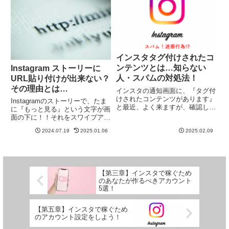
Instagramで、せっかくいい写真
を投稿して...
インスタタグ付けされたコ
ンテンツとは…知らない
Instagram ストーリーに
人・スパムの対処法！
URL貼り付けが出来ない？
その理由とは…
インスタの通知画面に、『タグ付
けされたコンテンツがあります』
Instagramのストーリーで、たま
と最近、よく来ますが、確認して
に『もっと見る』という文字が画
みると、全然、知らない人だった
面の下に！！それをスワイプアッ
り、ちょっと、エロい感じのお姉
プすると、特定のページに飛んだ
さんの顔写真だったり。誰！！？
2024.07.19
2025.01.06
2025.02.09
り出来るのですが、どうやる
タグ付けされると、自分のホーム
の！？要するに…、ブログやサイ
画面にも載ってしまうので、即
トのURLを貼り付けている！！と
対...
いうことは、理論的には解...
【第三章】インスタで稼ぐため
のあなたが作るべきアカウント
5選！
【第五章】インスタで稼ぐため
のアカウント設定をしよう！