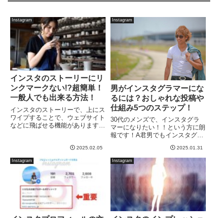
Instagram
Instagram
インスタのストーリーにリ
ンクマークない!?超簡単！
男がインスタグラマーにな
一般人でも出来る方法！
るには？おしゃれな投稿や
仕組み5つのステップ！
インスタのストーリーで、上にス
ワイプすることで、ウェブサイト
30代のメンズで、インスタグラ
などに飛ばせる機能がありますよ
マーになりたい！！という方に朗
ね！！しかし、自分のインスタを
報です！A君男でもインスタグラ
上げてみると…クリップが重なっ
マーになれるの？そもそもインス
たようなリンクマークがない！！
2025.02.05
2025.01.31
タグラマーになるにはどうすれば
これは、ある特定の人しか、リン
いいの？どんな投稿をしたらいい
Instagram
Instagram
クすることが出来ないのか？
のかな？こんなお悩みを解決しま
と、...
す。先日、インスタグラマーマ
ー...