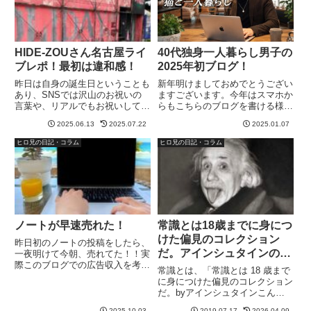
HIDE-ZOUさん名古屋ライ
40代独身一人暮らし男子の
ブレポ！最初は違和感！
2025年初ブログ！
昨日は自身の誕生日ということも
新年明けましておめでとうござい
あり、SNSでは沢山のお祝いの
ますございます。今年はスマホか
言葉や、リアルでもお祝いしてい
らもこちらのブログを書ける様に
ただき、感謝感謝です🙏そして、
設定して、バンド時代の様なたわ
2025.06.13
2025.07.22
2025.01.07
HIDE-ZOUさんのソロワンマンの
いもない、記事も書いていこうと
ライブにも友人と足を運び、素敵
思います。と言うか、僕の記録程
ヒロ兄の日記・コラム
ヒロ兄の日記・コラム
な時間を過ごしました！ライブレ
度記事です。何せ、飲むと記憶が
ポから、誕生日の一日を今...
良く無くなるので、何をしてた
の...
ノートが早速売れた！
常識とは18歳までに身につ
けた偏見のコレクション
昨日初のノートの投稿をしたら、
だ。アインシュタインの名
一夜明けて今朝、売れてた！！実
際このブログでの広告収入を考え
言
常識とは、「常識とは 18 歳まで
ると…一発でいくらかの価値にな
に身につけた偏見のコレクション
るっていうのは有り難いですよ
だ。byアインシュタインこんな
ね！体験談とか、ビジネス系は売
名言がある。そして、この名言と
れそうだなぁって思って、ひとま
2025.10.03
2019.07.17
2026.04.09