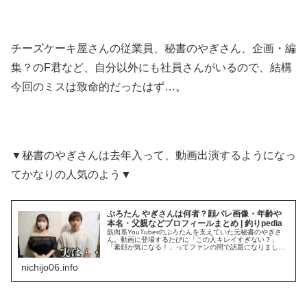
チーズケーキ屋さんの従業員、秘書のやぎさん、企画・編
集？のF君など、自分以外にも社員さんがいるので、結構
今回のミスは致命的だったはず…。
▼秘書のやぎさんは去年入って、動画出演するようになっ
てかなりの人気のよう▼
ぷろたん やぎさんは何者？顔バレ画像・年齢や
本名・父親などプロフィールまとめ | 釣りpedia
筋肉系YouTuberのぷろたんを支えていた元秘書のやぎさ
ん。動画に登場するたびに「この人キレイすぎない？」
「素顔が気になる！」ってファンの間で話題になりました
よね。 最初はマスクやモザイクで顔を隠してたんですが、
サムネイルやインスタではバ
nichijo06.info