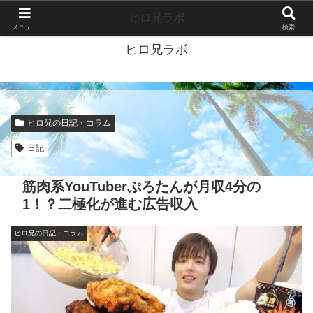
40代独身ブログ-好きこそすべて-
ヒロ兄ラボ
メニュー
検索
ヒロ兄ラボ
ヒロ兄の日記・コラム
日記
筋肉系YouTuberぷろたんが月収4分の
1！？二極化が進む広告収入
ヒロ兄の日記・コラム