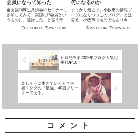
会員になって知った
何になるのか
全国福利厚生共済会のセミナーに
すっかり最近は、小牧市の情報ブ
参加してみて、実際にP会員とい
ログになりつつこのブログ。とは
うものに、登録した。と言う部分
言え、小牧市は地元でもあり今住
で、記事を書いたらかなり読まれ
んでいる豊山町からも隣町でもあ
2023.03.11
2026.03.02
2024.02.04
2025.07.19
ているようだ。▶全国福利厚生共
ります。そして、実家があるの
済会ってどうなの？勧誘されてセ
で、両親に顔を見せに最低でも1
ミナーに参加した体験談。やは
回は立ち寄る地域。そんな中で、
り、今、時代に合っている市場と
小牧のダイソーが一つ閉店してし
言...
ま...
ヒロ兄ラボ2022年ブログ人気記
事TOP10！
楽しそうに生きている人？何
者？タダの『最強』40歳フリー
ターである。
コメント