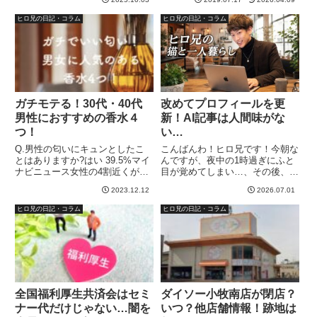
ともに、管理人はこうも思う。常
ず今あるボディメイクの記事とか
識は正しいは嘘！凡人が仲良くす
ヒロ兄の日記・コラム
ヒロ兄の日記・コラム
は...
るルールでしかない。常識は、多
数決でしかない。こんにちわ...
ガチモテる！30代・40代
改めてプロフィールを更
男性におすすめの香水４
新！AI記事は人間味がな
つ！
い…
Q.男性の匂いにキュンとしたこ
こんばんわ！ヒロ兄です！今朝な
とはありますか?はい 39.5%マイ
んですが、夜中の1時過ぎにふと
ナビニュース女性の4割近くが、
目が覚めてしまい…、その後、寝
男性の匂いにキュンとしたことが
れずでブログを書きたい衝動に駆
2023.12.12
2026.07.01
あるというアンケート結果。▼週
られたため、このブログのプロフ
プレニュース女性記者の実話▼例
ィールを更新しました。新たにボ
ヒロ兄の日記・コラム
ヒロ兄の日記・コラム
えば私の友達のＭクン（２１歳）
ディメイクブログを作った時に、
は、「イケメンで面白いん...
そのブログにアクセスを流した
い...
全国福利厚生共済会はセミ
ダイソー小牧南店が閉店？
ナー代だけじゃない…闇を
いつ？他店舗情報！跡地は