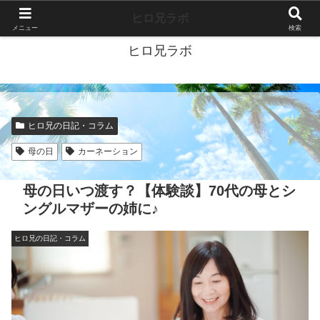
40代独身ブログ-好きこそすべて-
ヒロ兄ラボ
メニュー
検索
ヒロ兄ラボ
ヒロ兄の日記・コラム
母の日
カーネーション
母の日いつ渡す？【体験談】70代の母とシ
ングルマザーの姉に♪
ヒロ兄の日記・コラム