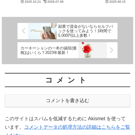
起きたことが奇跡😂美容院で髪
2025.10.21
2026.07.06
2025.06.15
かったxTRiPxのボーカリストYo-
を切ってきた！ということで、以
shiTさんが死去されていたという
前から髪型はキムタクか小山慶...
ことだ…。亡くなったのは、
2025年9月14日に...
副業で資金がないならセルフバ
ックを使ってみよう！1時間で
5,000円以上多数！
カーネーションの一本の値段(価
格)はいくら？2023年最新！
コメント
コメントを書き込む
このサイトはスパムを低減するために Akismet を使って
います。
コメントデータの処理方法の詳細はこちらをご覧