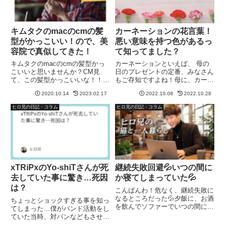
キムタクのmacのcmの髪
カーネーションの花言葉！
型がかっこいい！ので、美
悪い意味を持つ色があるっ
容院で真似してきた！
て知ってました？
キムタクのmacのcmの髪型かっ
カーネーションといえば、 母の
こいいと思いませんか？CM見
日のプレゼントの定番、みなさん
て、この髪型かっこいいな！！っ
もご存知ですよね！母に、カーネ
て思って、美容院行ったら、コレ
ーションを贈ろうと思った時に、
2020.10.14
2023.02.17
2022.10.08
2022.10.28
にしよう！！と思っていました
花言葉を調べていたんですが…色
(*^^*)▼髪型を参考にしたCM動画
によっては、悪い意味を持つ色が
ヒロ兄の日記・コラム
ヒロ兄の日記・コラム
がこれ▼キムタクのmacのcmの
ある事を、僕自身も初めて知りま
髪型がかっこいい！ので...
した！！避けたほうがいい、カ
ー...
xTRiPxのYo-shiTさんが死
継続失敗回避💦いつの間に
去していた事に驚き…死因
か寝てしまっていた💦
は？
こんばんわ！危なく、継続失敗に
なるところだった💦夕飯に、お酒
ちょっとショックすぎる事を知っ
を飲んでソファーでいつの間にか
てしまった…僕がバンド活動をし
寝てしまっていました😂目醒め
ていた当時、対バンなどもさせて
たら22:30⏰️日付が変わる前に、
もらって、めちゃくちゃかっこよ