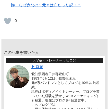
惨…なぜ赤なの？元々は白だった説！？
0
この記事を書いた人
元V系・トレーナー：ヒロ兄
ヒロ兄
愛知県西春日井郡豊山町
1983年6月12日小牧市生まれ
元V系バンドマンとしてブログを10年以上継
続。
現在はボディメイクトレーナー、ブログを書
いていた経験を活かしWEBマーケティングに
も精通。現在はブログを4個運営中。
このブログでは、