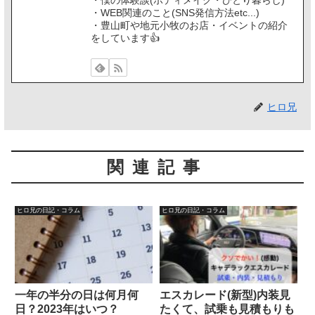
・僕の体験談(ボディメイク・ひとり暮らし)
・WEB関連のこと(SNS発信方法etc...)
・豊山町や地元小牧のお店・イベントの紹介
をしています👍️
ヒロ兄
関連記事
ヒロ兄の日記・コラム
ヒロ兄の日記・コラム
一年の半分の日は何月何
エスカレード(新型)内装見
日？2023年はいつ？
たくて、試乗も見積もりも