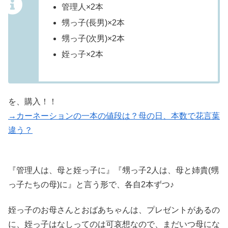
管理人×2本
甥っ子(長男)×2本
甥っ子(次男)×2本
姪っ子×2本
を、購入！！
→カーネーションの一本の値段は？母の日、本数で花言葉
違う？
『管理人は、母と姪っ子に』『甥っ子2人は、母と姉貴(甥
っ子たちの母)に』と言う形で、各自2本ずつ♪
姪っ子のお母さんとおばあちゃんは、プレゼントがあるの
に、姪っ子はなしってのは可哀想なので、まだいつ母にな