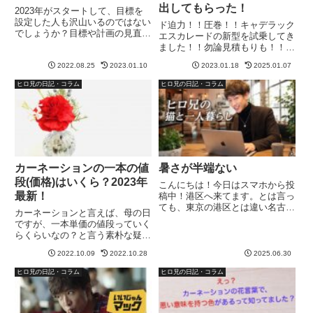
出してもらった！
2023年がスタートして、目標を
設定した人も沢山いるのではない
ド迫力！！圧巻！！キャデラック
でしょうか？目標や計画の見直し
エスカレードの新型を試乗してき
にもなる、1年の真ん中の日を意
ました！！勿論見積もりも！！何
識している人もいると思います。
よりも内装が恐ろしく近代的と言
一年が12ヶ月、ちょうど真ん中
2022.08.25
2023.01.10
2023.01.18
2025.01.07
うか、相当よかった！！同時にキ
の日は、何月何日なんだろう？と
ャデラックエスカレードの旧型の
ヒロ兄の日記・コラム
ヒロ兄の日記・コラム
フと思いました。令和になって...
フェイスが好きで、候補の一つで
もあるので、そちらも内装を見
さ...
カーネーションの一本の値
暑さが半端ない
段(価格)はいくら？2023年
こんにちは！今日はスマホから投
最新！
稿中！港区へ来てます。とは言っ
ても、東京の港区とは違い名古屋
カーネーションと言えば、母の日
の港区は工業地帯。キラキラ感は
ですが、一本単価の値段っていく
全くありません笑お仕事は
らくらいなの？と言う素朴な疑問
13:30〜なので、今車で待機中の
ってありますよね？カーネーショ
中ブログ更新してるのだけど、エ
2022.10.09
2022.10.28
2025.06.30
ンの一本の単価(価格)と、年間相
アコン付けてても暑い🫠今週はこ
場も気になるところ！結論：カー
ヒロ兄の日記・コラム
ヒロ兄の日記・コラム
の...
ネーションの一本の値段は、150
円～200円位と言う事が、...