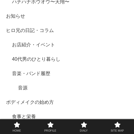
ハナハナホウオウ〜天翔〜
お知らせ
ヒロ兄の日記・コラム
お店紹介・イベント
40代男のひとり暮らし
音楽・バンド履歴
音源
ボディメイクの始め方
食事と栄養
筋トレメニュー
HOME
PROFILE
DIALY
SITE MAP