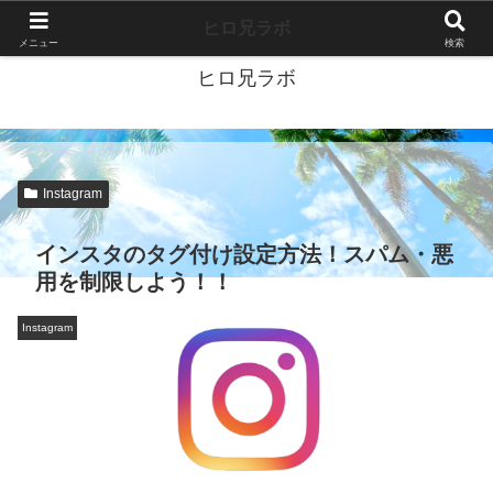
40代独身ブログ-好きこそすべて-
ヒロ兄ラボ
メニュー
検索
ヒロ兄ラボ
Instagram
インスタのタグ付け設定方法！スパム・悪
用を制限しよう！！
Instagram