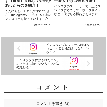
一般人でも出来る方法！
す【最新】実践して効果が
あったものを紹介！
インスタのストーリーで、上にス
ワイプすることで、ウェブサイト
こんにちわ！ヒロ兄です(*^^*)現
などに飛ばせる機能がありますよ
在、Instagramで、僕は2,500名の
ね！！しかし、自分のインスタを
フォロワーを持っています。勿
上げてみると…クリップが重なっ
論、それ以上に沢山のフォロワー
たようなリンクマークがない！！
2024.07.18
2025.02.05
さんをたくさん持っている方もい
これは、ある特定の人しか、リン
ますが、僕は一般人です。
クすることが出来ないのか？
Instagramで、せっかくいい写真
と、...
を投稿して...
インスタのプロフィールはurlを
コピーすると通知される？バレ
る！？
インスタタグ付けされたコンテ
ンツとは…知らない人・スパム
の対処法！
コメント
コメントを書き込む