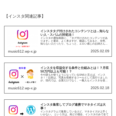
【インスタ関連記事】
インスタタグ付けされたコンテンツとは…知らな
い人・スパムの対処法！
インスタの通知画面に、『タグ付けされたコンテンツがあ
ります』と最近、よく来ますが、確認してみると、全然、
知らない人だったり、ちょっと、エロい感じのお姉さんの
顔写真だったり。誰！！？タグ付けされると、自分のホー
ム画面にも載ってしまうので、即対...
2025.02.09
music612.wp-x.jp
インスタを収益化する条件と仕組みとは！？月収
50万円以上も可能！？
今や誰もが使うようになっているSNSと言えば、インス
タ！！以前は、写真を投稿するツールとして流行りました
が、現代では、企業だけでなく、一般人もインスタを使っ
て収益を得る人が増えていますね！！ インスタを収益化し
てみたい！ インスタの収益化を...
2025.02.18
music612.wp-x.jp
インスタ集客してブログ連携でマネタイズは大
事！
インスタグラムで集客しているけど、マネタイズが上手く
いかない。 という方は、殆どの場合、インスタのみで全て