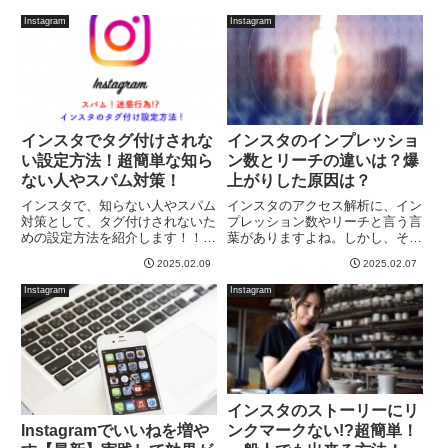
員に変更することって出来るの？
意味合いと言うのは、やはり『い
解決策としては、もう一度、全員
いね』を増やしたり、『見てもら
Instagram
Instagram
に公開したいストーリーをアップ
う』機会を増やすためですよね。
し直す事ですね。一度親しい友...
ただ、いい写真を投稿し続けて
も...
インスタでタグ付けされな
インスタのインプレッショ
い設定方法！超簡単な知ら
ン数とリーチの違いは？爆
ない人やスパム対策！
上がりした原因は？
インスタで、知らない人やスパム
インスタのアクセス解析に、イン
対策として、タグ付けされないた
プレッション数やリーチと言う言
めの設定方法を紹介します！！今
葉がありますよね。しかし、その
インスタですごく多いのが、スパ
言葉の違いを理解している人は、
2025.02.09
2025.02.07
ムです。しかも何度も来ます。知
少ないと思われます。そして、イ
らない人やエロ垢と思われるお姉
ンプレッションとリーチの違い
Instagram
Instagram
さんの写真に勝手にタグ付けされ
は？？って、今更聞きづらい部分
ないように設定しておけば、今
でもありますね！インスタにおけ
ま...
る...
インスタのストーリーにリ
ンクマークない!?超簡単！
Instagramでいいねを増や