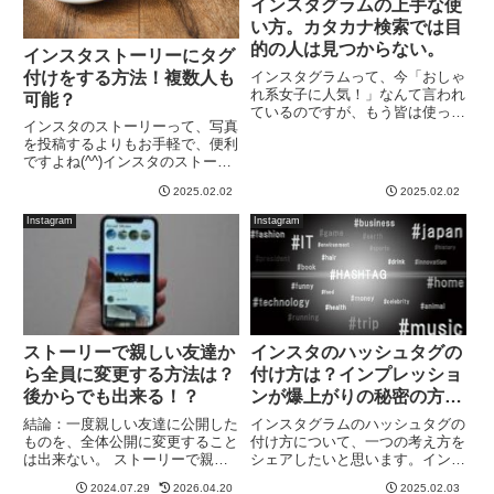
インスタグラムの上手な使
い方。カタカナ検索では目
的の人は見つからない。
インスタストーリーにタグ
インスタグラムって、今「おしゃ
付けをする方法！複数人も
れ系女子に人気！」なんて言われ
可能？
ているのですが、もう皆は使って
インスタのストーリーって、写真
いるかな？？こう言ったSNSに
を投稿するよりもお手軽で、便利
は、それぞれの特性があって、例
ですよね(^^)インスタのストーリ
えば、Instagramを、Twitterと同
ーに、人物(友人)との動画を投稿
じ使い方をしていても、フォロワ
2025.02.02
2025.02.02
する際、フォロワーさんに、その
ーが増えなかっ...
人物のインスタのアカウントを共
Instagram
Instagram
有出来る方法の一つとして、タグ
付け機能があります。In...
ストーリーで親しい友達か
インスタのハッシュタグの
ら全員に変更する方法は？
付け方は？インプレッショ
後からでも出来る！？
ンが爆上がりの秘密の方
法！
結論：一度親しい友達に公開した
インスタグラムのハッシュタグの
ものを、全体公開に変更すること
付け方について、一つの考え方を
は出来ない。 ストーリーで親し
シェアしたいと思います。インス
い友達に上げたものを、後から全
タグラムでハッシュタグを付ける
2024.07.29
2026.04.20
2025.02.03