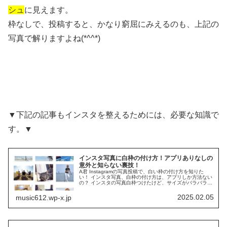
シュ
に見えます。
枠なしで、投稿すると、かなり窮屈にみえるのも、上記の
写真で解りますよね(*^^*)
▼下記の記事もインスタを整えるためには、必要な知識で
す。▼
インスタ写真に白枠の付け方！アプリありなしの
意外と知らない裏技！
A君 Instagramの写真投稿で、白い枠の付け方を知りた
い！ インスタ写真、白枠の付け方は、アプリしか方法ない
の？ インスタの写真白枠つけたけど、サイズがバラバラ…
インスタグラムに無意識に写真投稿を続けてしまうと、投
稿写真同士が、画面い...
2025.02.05
music612.wp-x.jp