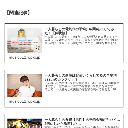
【関連記事】
一人暮らしの電気代の平均(1年間)を出してみ
た！【体験談】
一人暮らしを始めて、約5年になる管理人ヒロ兄です！一
人暮らしを始めようとしている貴方！電気代の平均金額と
言うのは、実際いくら位なの！？とか、明確な数字を知り
たかったりしませんか？僕は、24時間、基本的には、エア
コンつけっぱなしです…。管理人...
music612.wp-x.jp
一人暮らしの男性は貯金いくらしてるの？平均
822万のカラクリ！？
一人暮らしの男性って貯金額どれくらい？管理人は30代男
性ですが…他の同年代の方の貯金額って気になります…。
そして、一人暮らしの男性の貯金額を調べてみると…822
万円！？マジか…管理人の貯金額は秘密ですが…絶対ウソ
やろ！！って思ったのです…、...
music612.wp-x.jp
一人暮らしの食費【男性】の平均金額がヤバイ…
2倍にしたら激変した…
実家に住んでいては、分からなかった事の一つが食費の出