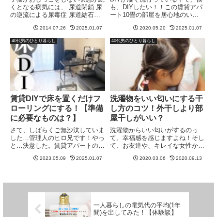
くとなる病気には、 尿道閉鎖 尿
も、DIYしたい！！この賃貸アパ
の逆流による尿毒症 尿道結石が
ート10畳の部屋を居心地のいい
あります。僕の家にも猫がいます
空間にしたい！！って、流行りに
2014.07.26
2025.01.07
2020.05.20
2025.01.07
が、里親となって引き取った時
乗ってみたい気持ち満点で。でも
に、随分長い時間、おしっこをし
DIYって、何かおしゃれで、カッ
40代男のひとり暮らし
40代男のひとり暮らし
なかったので、心配しました。そ
コいいものを作る！！と言うイメ
の体験を元に、このブログを書
ージがあったんですよね！...
い...
賃貸DIYで床を置くだけフ
洗濯物をいい匂いにする干
ローリングにする！【準備
し方のコツ！外干しより部
に必要なものは？】
屋干しがいい？
さて、しばらくご無沙汰していま
洗濯物からいい匂いがするのっ
した…管理人のヒロ兄です！やっ
て、幸福感を感じますよね！そし
と…決意した。賃貸アパートの床
て、お友達や、キレイな女性か
のDIYです！ずっと、 こんな部屋
ら、フワッと香る、お洋服からの
2023.05.09
2025.01.07
2020.03.06
2020.09.13
にしたい でも床の色自体が違
香り… 洗濯物からの服の匂
う… 引っ越すにもこの部屋気に
い？？ どうして、服からそんな
入っているし…って状況で、先延
にいい匂いがするの？ 何か、干
ばし先延ばしにしていました。...
し方にコツでもあるのかしら？
と、疑問に...
一人暮らしの電気代の平均(1年
間)を出してみた！【体験談】