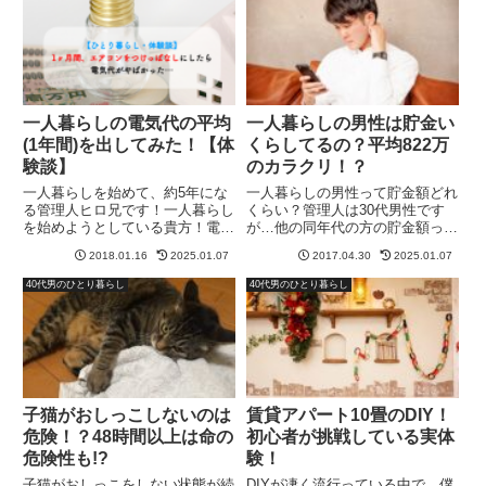
一人暮らしの電気代の平均
一人暮らしの男性は貯金い
(1年間)を出してみた！【体
くらしてるの？平均822万
験談】
のカラクリ！？
一人暮らしを始めて、約5年にな
一人暮らしの男性って貯金額どれ
る管理人ヒロ兄です！一人暮らし
くらい？管理人は30代男性です
を始めようとしている貴方！電気
が…他の同年代の方の貯金額って
代の平均金額と言うのは、実際い
気になります…。そして、一人暮
2018.01.16
2025.01.07
2017.04.30
2025.01.07
くら位なの！？とか、明確な数字
らしの男性の貯金額を調べてみる
を知りたかったりしませんか？僕
と…822万円！？マジか…管理人
40代男のひとり暮らし
40代男のひとり暮らし
は、24時間、基本的には、エア
の貯金額は秘密ですが…絶対ウソ
コンつけっぱなしです…。管理
やろ！！って思ったのです…、...
人...
子猫がおしっこしないのは
賃貸アパート10畳のDIY！
危険！？48時間以上は命の
初心者が挑戦している実体
危険性も!?
験！
子猫がおしっこをしない状態が続
DIYが凄く流行っている中で、僕