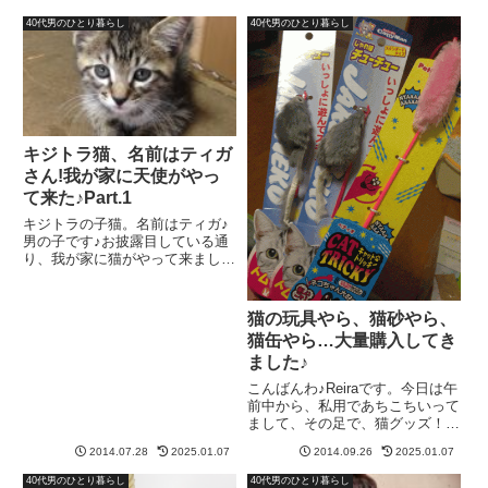
40代男のひとり暮らし
40代男のひとり暮らし
キジトラ猫、名前はティガ
さん!我が家に天使がやっ
て来た♪Part.1
キジトラの子猫。名前はティガ♪
男の子です♪お披露目している通
り、我が家に猫がやって来まし
た！現在の職場の上司宅で、生ま
れた子猫ちゃん達の中の一匹です
(^o^)この子を引き取る前に、僕
猫の玩具やら、猫砂やら、
の知人に引き取ってもらった猫
猫缶やら…大量購入してき
が、我が家に一泊♪
ました♪
こんばんわ♪Reiraです。今日は午
前中から、私用であちこちいって
まして、その足で、猫グッズ！？
関連の物を、一気に買い物してき
2014.07.28
2025.01.07
2014.09.26
2025.01.07
ました(^O^)一番の目的はコレ↓
40代男のひとり暮らし
40代男のひとり暮らし