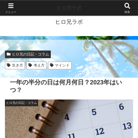
40代独身ブログ-好きこそすべて-
ヒロ兄ラボ
メニュー
検索
ヒロ兄ラボ
ヒロ兄の日記・コラム
生き方
考え方
マインド
一年の半分の日は何月何日？2023年はい
つ？
ヒロ兄の日記・コラム