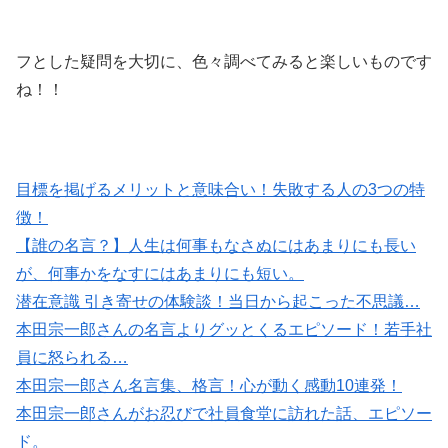
フとした疑問を大切に、色々調べてみると楽しいものです
ね！！
目標を掲げるメリットと意味合い！失敗する人の3つの特
徴！
【誰の名言？】人生は何事もなさぬにはあまりにも長い
が、何事かをなすにはあまりにも短い。
潜在意識 引き寄せの体験談！当日から起こった不思議…
本田宗一郎さんの名言よりグッとくるエピソード！若手社
員に怒られる…
本田宗一郎さん名言集、格言！心が動く感動10連発！
本田宗一郎さんがお忍びで社員食堂に訪れた話、エピソー
ド。