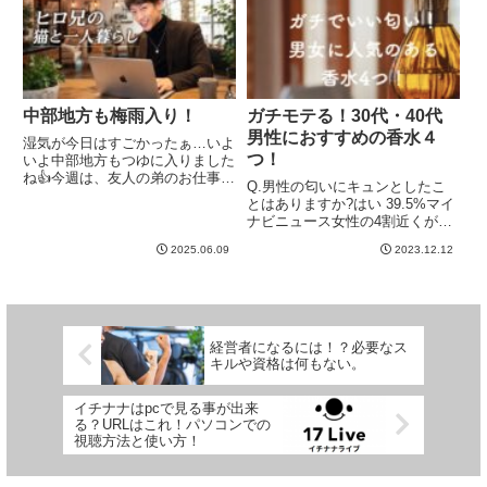
し...
中部地方も梅雨入り！
ガチモテる！30代・40代
男性におすすめの香水４
湿気が今日はすごかったぁ…いよ
つ！
いよ中部地方もつゆに入りました
ね👍️今週は、友人の弟のお仕事の
Q.男性の匂いにキュンとしたこ
手伝いで、夜勤帯で肉体労働をし
とはありますか?はい 39.5%マイ
ています。基本、僕の仕事はパソ
ナビニュース女性の4割近くが、
コン仕事なので、去年の8月頃か
男性の匂いにキュンとしたことが
ら手伝わせてもらっているけど、
2025.06.09
2023.12.12
あるというアンケート結果。▼週
最初は安全靴が痛くて痛くて💦...
プレニュース女性記者の実話▼例
えば私の友達のＭクン（２１歳）
は、「イケメンで面白いん...
経営者になるには！？必要なス
キルや資格は何もない。
イチナナはpcで見る事が出来
る？URLはこれ！パソコンでの
視聴方法と使い方！