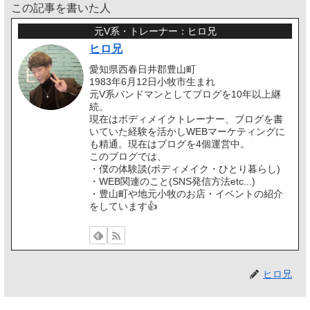
この記事を書いた人
元V系・トレーナー：ヒロ兄
ヒロ兄
愛知県西春日井郡豊山町
1983年6月12日小牧市生まれ
元V系バンドマンとしてブログを10年以上継
続。
現在はボディメイクトレーナー、ブログを書
いていた経験を活かしWEBマーケティングに
も精通。現在はブログを4個運営中。
このブログでは、
・僕の体験談(ボディメイク・ひとり暮らし)
・WEB関連のこと(SNS発信方法etc...)
・豊山町や地元小牧のお店・イベントの紹介
をしています👍️
ヒロ兄