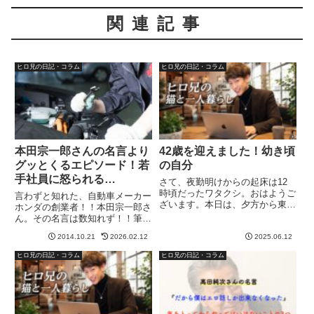
関連記事
ヒロ兄の日記・コラム
ヒロ兄の日記・コラム
本田宗一郎さんの名言より
42歳を迎えました！幼き頃
グッとくるエピソード！若
の自分
手社員に怒られる…
さて、夜勤明けからの起床は12
時頃だったワタクシ。おはようご
言わずと知れた、自動車メーカー
ざいます。本日は、夕方から東京
ホンダの創業者！！本田宗一郎さ
のバンド時代の先輩がソロライブ
ん。その名言は数知れず！！筆者
ということで、夜勤前にライブハ
も、この方の言葉や、本には沢山
ウスにお邪魔するので、このブロ
2014.10.21
2026.02.12
2025.06.12
の学びを得ています。ネット上で
グを早めに更新しないと継続が途
も、名言などの意味などに興味を
ヒロ兄の日記・コラム
ヒロ兄の日記・コラム
切れてしまう💦本日、お邪魔す
持ち、その言葉に秘める意味合い
る...
などを共有しているのも多く見
ら...