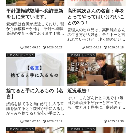
平針運転試験場へ免許更新
高田純次さんの名言：年を
をしに来ています。
とってやってはいけないこ
との3つ！
愛知県は台風が接近しており、朝
から雨模様☂️今日は、平針へ運転
管理人のヒロ兄は、高田純次さん
免許の更新へ来ております！書き
の生き方が大好き。テキトーと言
換えだけで済めばいいのですが、
われているけど、凄く頭のいい人
違反者講習の為2時間の講習を受
だと思う。その中で、僕が大好き
けねばならぬ！！次回の免許更新
2026.06.25
2026.06.27
2026.04.17
2026.04.18
な高田純次さんの名言がありま
は、書き換えのみで済むように、
す。SNSや、テレビなどでも話
ヒロ兄の日記・コラム
ヒロ兄の日記・コラム
今後の運転を気をつけねば！平...
しているけど、『年をとってやっ
てはいけないことの3つ』これ、
4...
捨てると手に入るもの【名
近況報告！
言】
はい！こんばんわヒロ兄です♪毎
日更新頑張るぞぉ〜と言ってか
嫉妬を捨てると自由が手に入る常
ら、数カ月！見事に、継続終了状
識を捨てると可能性が手に入るし
態になっていたのですが…本日は
がらみを捨てると安心が手に入る
近況報告！ヒロ兄は何してた
見栄を捨てると自分らしさが手に
ん！？って、このブログをチェッ
2026.02.10
2026.02.12
2025.09.30
入る固定概念を捨てると気づきが
クしてくれているのは恐らく数名
手に入る他人の目を捨てると自分
ヒロ兄の日記・コラム
ヒロ兄の日記・コラム
(3人くらいwww)新規記事を更新
の人生が手に入る