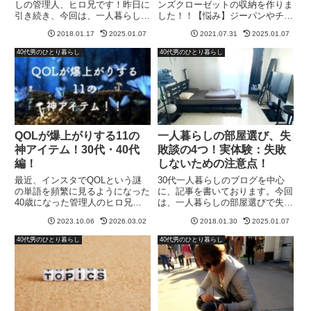
しの管理人、ヒロ兄です！昨日に
ンズクローゼットの収納を作りま
引き続き、今回は、一人暮らしの
した！！【悩み】ジーパンやチノ
ガス代を、僕の実体験を元に、昨
パンなどのパンツ類は、タンスに
2018.01.17
2025.01.07
2021.07.31
2025.01.07
年、1年間の平均を算出してみた
しまうと下に行ってしまうものが
いと思います。管理人ヒロ兄のア
出てくるので、パッと取り出せな
40代男のひとり暮らし
40代男のひとり暮らし
パートは、プロパンガス！プロパ
い。忘れ去られてしまった、パン
ンガスは、都市ガスよりも高い
ツがタンスの肥やしに…この状
と...
況...
QOLが爆上がりする11の
一人暮らしの部屋選び、失
神アイテム！30代・40代
敗談の4つ！実体験：失敗
編！
しないための注意点！
最近、インスタでQOLという謎
30代一人暮らしのブログを中心
の単語を頻繁に見るようになった
に、記事を書いております。今回
40歳になった管理人のヒロ兄で
は、一人暮らしの部屋選びで失敗
す。一人暮らし男子のQOLを爆
したなぁ…って言う、失敗談を書
2023.10.06
2026.03.02
2018.01.30
2025.01.07
上げしてくれたアイテムたち。と
いてみようと思います。これから
は言え、管理人ヒロ兄は、数ヶ月
一人暮らしをする貴方には、この
40代男のひとり暮らし
40代男のひとり暮らし
前までQOLってなんぞ！？とい
ポイントは見ておいて欲しい！内
う状態でした。あまりに、QOL...
見等をするときには、是非注意
を...