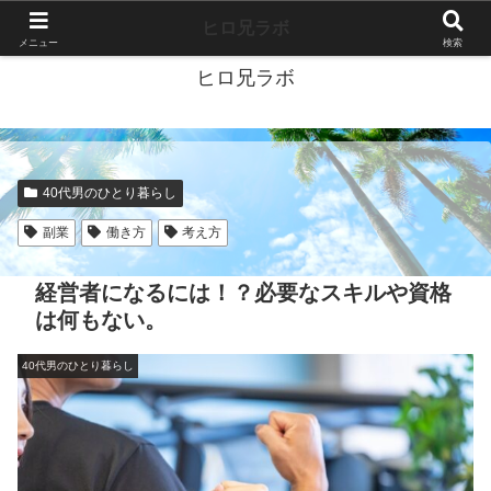
40代独身ブログ-好きこそすべて-
ヒロ兄ラボ
メニュー
検索
ヒロ兄ラボ
40代男のひとり暮らし
副業
働き方
考え方
経営者になるには！？必要なスキルや資格
は何もない。
40代男のひとり暮らし