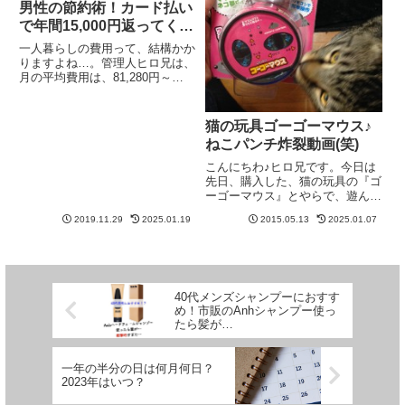
男性の節約術！カード払い
で年間15,000円返ってく
る？
一人暮らしの費用って、結構かか
りますよね…。管理人ヒロ兄は、
月の平均費用は、81,280円～
89,780円社会人になって、費用を
やりくりするって、結構大変です
よね！しかし、男性のめんどくさ
猫の玩具ゴーゴーマウス♪
がりでも、費用(固定費)を、楽天
ねこパンチ炸裂動画(笑)
クレジット(デビット...
こんにちわ♪ヒロ兄です。今日は
先日、購入した、猫の玩具の『ゴ
ーゴーマウス』とやらで、遊んで
るティガさんの動画を撮影。っと
2019.11.29
2025.01.19
2015.05.13
2025.01.07
思ったら、動画撮ってる最中に急
に、ビデオがとまってしまい、
『ビデオを撮影できる充分なスト
レージ容量がありません』と表示
さ...
40代メンズシャンプーにおすす
め！市販のAnhシャンプー使っ
たら髪が…
一年の半分の日は何月何日？
2023年はいつ？