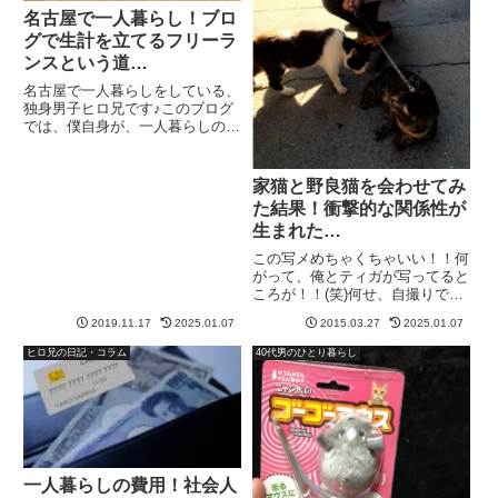
名古屋で一人暮らし！ブロ
グで生計を立てるフリーラ
ンスという道…
名古屋で一人暮らしをしている、
独身男子ヒロ兄です♪このブログ
では、僕自身が、一人暮らしの費
用や食費、一人暮らしのトラブル
なんかも、体験談を元に、書き記
していきます。そのブログから、
家猫と野良猫を会わせてみ
僕は収入を得ています。アドセン
た結果！衝撃的な関係性が
スやASPという企業案件を使い...
生まれた…
この写メめちゃくちゃいい！！何
がって、俺とティガが写ってると
ころが！！(笑)何せ、自撮りで
は、ティガさんと一緒に移りたく
2019.11.17
2025.01.07
2015.03.27
2025.01.07
ても、こんなにちゃんと、二人が
写真枠内に入ることはないのだか
ヒロ兄の日記・コラム
40代男のひとり暮らし
らね！！Asukaナイス写メ！！
(^^)vん？？2人？一人と...
一人暮らしの費用！社会人