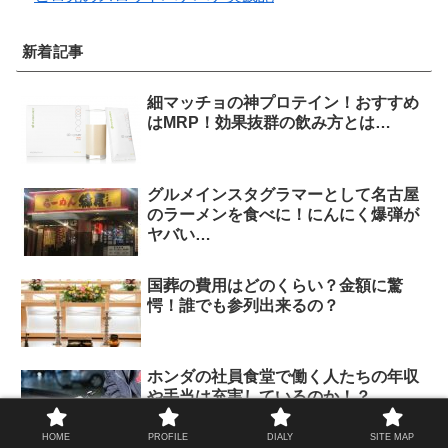
新着記事
細マッチョの神プロテイン！おすすめ
はMRP！効果抜群の飲み方とは…
グルメインスタグラマーとして名古屋
のラーメンを食べに！にんにく爆弾が
ヤバい…
国葬の費用はどのくらい？金額に驚
愕！誰でも参列出来るの？
ホンダの社員食堂で働く人たちの年収
や手当は充実しているのか！？
HOME
PROFILE
DIALY
SITE MAP