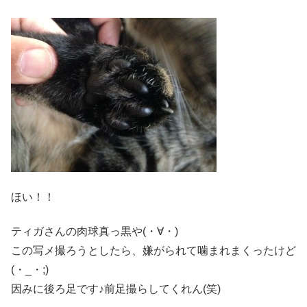
ほい！！
ティガさんの肉球真っ黒や(・∀・)
この写メ撮ろうとしたら、嫌がられて噛まれまくったけど
(・_・;)
因みに後ろ足です♪前足撮らしてくれん(笑)