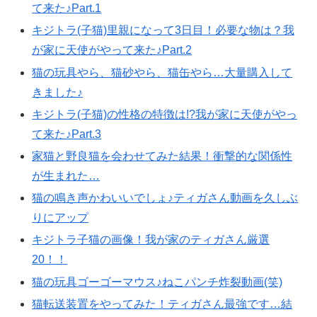
て来た♪Part.1
キジトラ(子猫)里親になって3日目！必要な物は？我
が家に天使がやって来た♪Part.2
猫の玩具やら、猫砂やら、猫缶やら…大量購入して
きました♪
キジトラ(子猫)の性格の特徴は!?我が家に天使がやっ
て来た♪Part.3
家猫と野良猫を会わせてみた結果！衝撃的な関係性
が生まれた…
猫の鳴き声かわいいでしょ♪ティガさん動画を久しぶ
りにアップ
キジトラ子猫の画像！我が家のティガさん厳選
20！！
猫の玩具ゴーゴーマウス♪ねこパンチ炸裂動画(笑)
猫転送装置をやってみた！ティガさん最強です…結