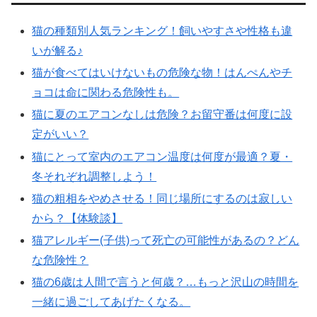
猫の種類別人気ランキング！飼いやすさや性格も違
いが解る♪
猫が食べてはいけないもの危険な物！はんぺんやチ
ョコは命に関わる危険性も。
猫に夏のエアコンなしは危険？お留守番は何度に設
定がいい？
猫にとって室内のエアコン温度は何度が最適？夏・
冬それぞれ調整しよう！
猫の粗相をやめさせる！同じ場所にするのは寂しい
から？【体験談】
猫アレルギー(子供)って死亡の可能性があるの？どん
な危険性？
猫の6歳は人間で言うと何歳？…もっと沢山の時間を
一緒に過ごしてあげたくなる。