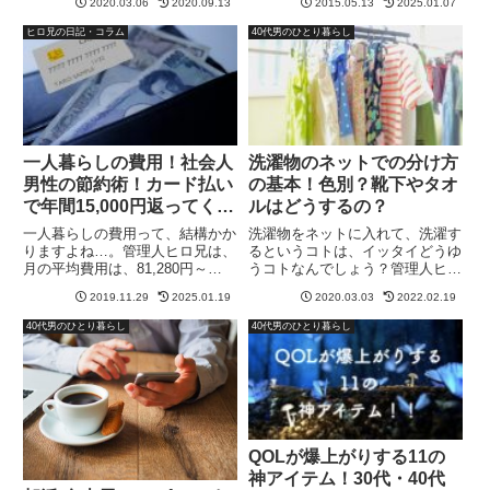
2020.03.06
2020.09.13
2015.05.13
2025.01.07
思ったら、動画撮ってる最中に急
に、ビデオがとまってしまい、
ヒロ兄の日記・コラム
40代男のひとり暮らし
『ビデオを撮影できる充分なスト
レージ容量がありません』と表示
さ...
一人暮らしの費用！社会人
洗濯物のネットでの分け方
男性の節約術！カード払い
の基本！色別？靴下やタオ
で年間15,000円返ってく
ルはどうするの？
る？
一人暮らしの費用って、結構かか
洗濯物をネットに入れて、洗濯す
りますよね…。管理人ヒロ兄は、
るというコトは、イッタイどうゆ
月の平均費用は、81,280円～
うコトなんでしょう？管理人ヒロ
89,780円社会人になって、費用を
兄僕も男の一人暮らしなので、洗
2019.11.29
2025.01.19
2020.03.03
2022.02.19
やりくりするって、結構大変です
濯物にネットが必要なのか？なん
よね！しかし、男性のめんどくさ
でネットに入れて洗うんだ？ネッ
40代男のひとり暮らし
40代男のひとり暮らし
がりでも、費用(固定費)を、楽天
トにいれるものと入れないものの
クレジット(デビット...
分け方は？って、一人暮らしを
始...
QOLが爆上がりする11の
神アイテム！30代・40代