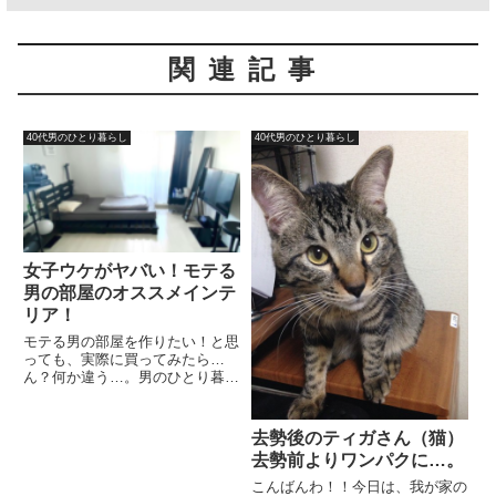
関連記事
40代男のひとり暮らし
40代男のひとり暮らし
女子ウケがヤバい！モテる
男の部屋のオススメインテ
リア！
モテる男の部屋を作りたい！と思
っても、実際に買ってみたら…
ん？何か違う…。男のひとり暮ら
しを始めてからこんな経験をたく
さんしました…管理人ヒロ兄え？
家具とか家電ってレンタル出来る
去勢後のティガさん（猫）
の！？問題解消するじゃん！？家
去勢前よりワンパクに…。
具をレンタルして、気に入ったら
購...
こんばんわ！！今日は、我が家の