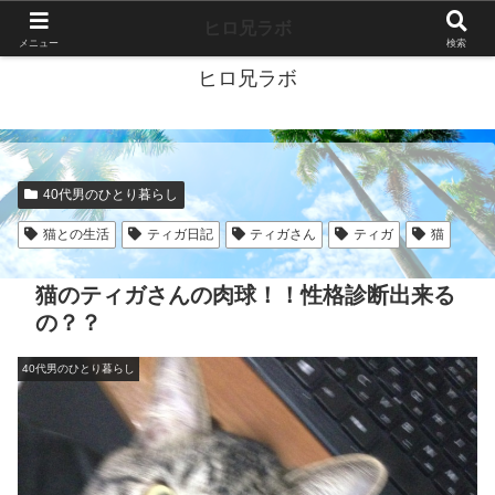
40代独身ブログ-好きこそすべて-
ヒロ兄ラボ
メニュー
検索
ヒロ兄ラボ
40代男のひとり暮らし
猫との生活
ティガ日記
ティガさん
ティガ
猫
猫のティガさんの肉球！！性格診断出来る
の？？
40代男のひとり暮らし