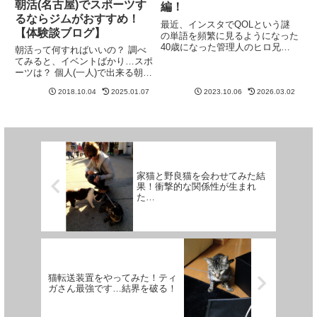
朝活(名古屋)でスポーツす
編！
るならジムがおすすめ！
最近、インスタでQOLという謎
【体験談ブログ】
の単語を頻繁に見るようになった
40歳になった管理人のヒロ兄で
朝活って何すればいいの？ 調べ
す。一人暮らし男子のQOLを爆
てみると、イベントばかり…スポ
上げしてくれたアイテムたち。と
ーツは？ 個人(一人)で出来る朝活
は言え、管理人ヒロ兄は、数ヶ月
って何があるんだろ？ 30代(同世
前までQOLってなんぞ！？とい
2018.10.04
2025.01.07
2023.10.06
2026.03.02
代)の方の朝活って何しているん
う状態でした。あまりに、QOL...
だろう？？って疑問ありません
か？？名古屋住みの管理人ヒロ兄
が実際にやってよかったな...
家猫と野良猫を会わせてみた結
果！衝撃的な関係性が生まれ
た…
猫転送装置をやってみた！ティ
ガさん最強です…結界を破る！