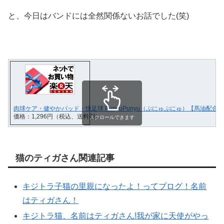
と、今日はバンドには全然関係ないお話でした(笑)
肉球ケア・健やかパッド・快足球 PunyuPunyu（ぷにゅぷにゅ）【馬油配合
価格：1,296円（税込、送料別）
スクロールできます
猫のティガさん関連記事
キジトラ子猫の里親になったよ！ってブログ！名前
はティガさん！
キジトラ猫、名前はティガさん!我が家に天使がやっ