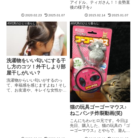
アイドル、ティガさん！！去勢直
後の様子を♪
2020.02.23
2025.01.07
2015.02.14
2025.01.07
40代男のひとり暮らし
40代男のひとり暮らし
洗濯物をいい匂いにする干
し方のコツ！外干しより部
屋干しがいい？
洗濯物からいい匂いがするのっ
て、幸福感を感じますよね！そし
て、お友達や、キレイな女性か
ら、フワッと香る、お洋服からの
香り… 洗濯物からの服の匂
い？？ どうして、服からそんな
猫の玩具ゴーゴーマウス♪
にいい匂いがするの？ 何か、干
ねこパンチ炸裂動画(笑)
し方にコツでもあるのかしら？
と、疑問に...
こんにちわ♪ヒロ兄です。今日は
先日、購入した、猫の玩具の『ゴ
ーゴーマウス』とやらで、遊んで
るティガさんの動画を撮影。っと