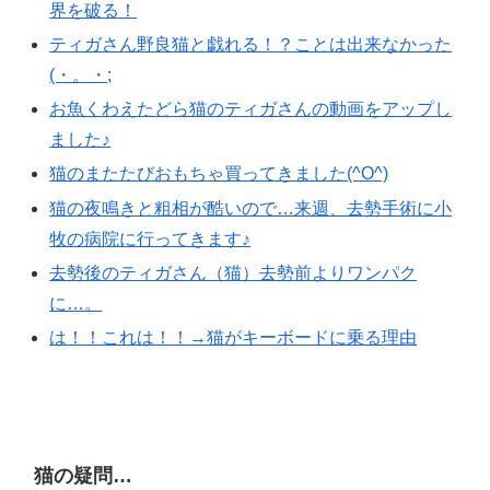
界を破る！
ティガさん野良猫と戯れる！？ことは出来なかった
(・。・;
お魚くわえたどら猫のティガさんの動画をアップし
ました♪
猫のまたたびおもちゃ買ってきました(^O^)
猫の夜鳴きと粗相が酷いので…来週、去勢手術に小
牧の病院に行ってきます♪
去勢後のティガさん（猫）去勢前よりワンパク
に…。
は！！これは！！→猫がキーボードに乗る理由
猫の疑問…