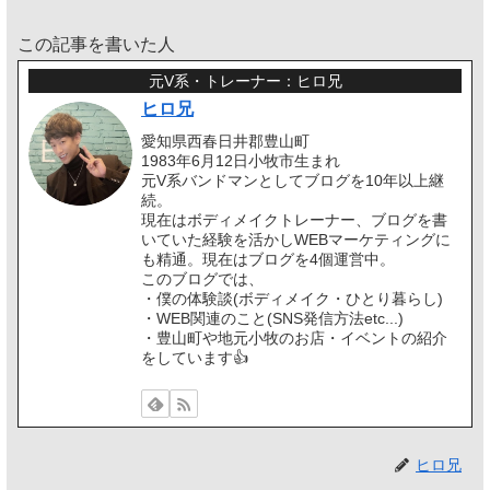
この記事を書いた人
元V系・トレーナー：ヒロ兄
ヒロ兄
愛知県西春日井郡豊山町
1983年6月12日小牧市生まれ
元V系バンドマンとしてブログを10年以上継
続。
現在はボディメイクトレーナー、ブログを書
いていた経験を活かしWEBマーケティングに
も精通。現在はブログを4個運営中。
このブログでは、
・僕の体験談(ボディメイク・ひとり暮らし)
・WEB関連のこと(SNS発信方法etc...)
・豊山町や地元小牧のお店・イベントの紹介
をしています👍️
ヒロ兄