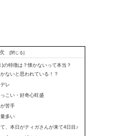
次
ス)の特徴は？懐かないって本当？
懐かないと思われている！？
ンデレ
懐っこい・好奇心旺盛
供が苦手
動量多い
て、本日がティガさんが来て4日目♪